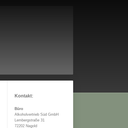
Kontakt:
Büro
Alkoholvertrieb Süd GmbH
Lembergstraße 31
72202 Nagold