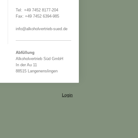
Tel:
+49 7452 8177-204
Fax: +49 7452 6394-985
info@alkoholvertrieb-sued.de
Abfüllung
Alkoholvertrieb Süd GmbH
In der Au 11
88515 Langenenslingen
Login